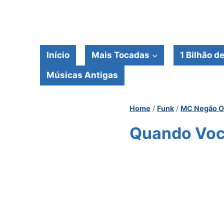
Pular
para
o
Conteúdo
Início
Mais Tocadas
1 Bilhão d
Músicas Antigas
Home
/
Funk
/
MC Negão Or
Quando Você