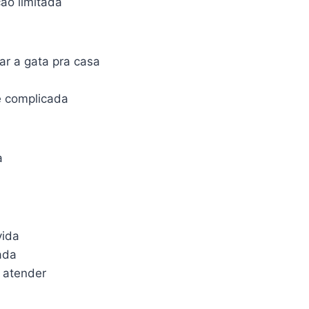
ão limitada
ar a gata pra casa
 complicada
a
vida
ada
 atender