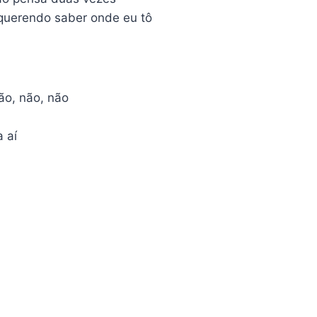
uerendo saber onde eu tô
ão, não, não
 aí