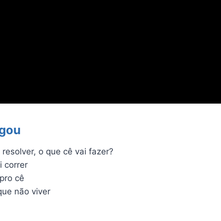
igou
resolver, o que cê vai fazer?
i correr
 pro cê
que não viver