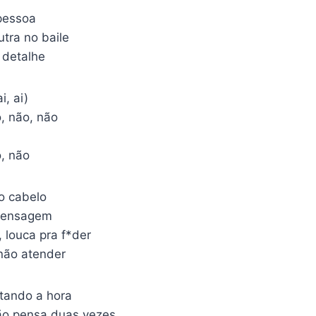
pessoa
tra no baile
 detalhe
i, ai)
, não, não
o, não
 o cabelo
 mensagem
 louca pra f*der
 não atender
tando a hora
não pensa duas vezes