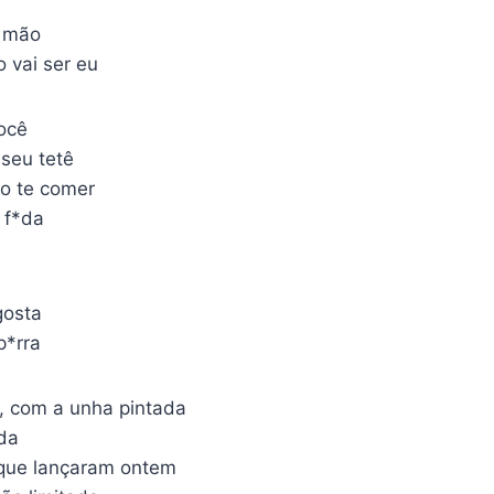
r mão
 vai ser eu
você
 seu tetê
o te comer
 f*da
a
gosta
p*rra
 com a unha pintada
ada
 que lançaram ontem