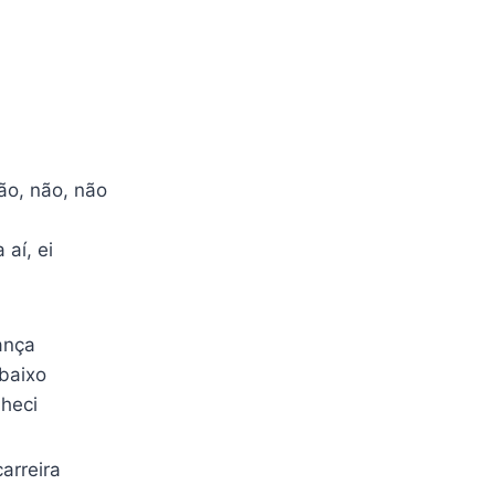
ão, não, não
 aí, ei
ança
baixo
heci
arreira