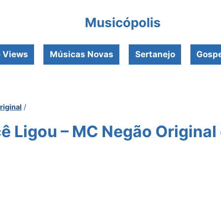
Musicópolis
e Views
Músicas Novas
Sertanejo
Gospe
iginal
/
 Ligou – MC Negão Original 