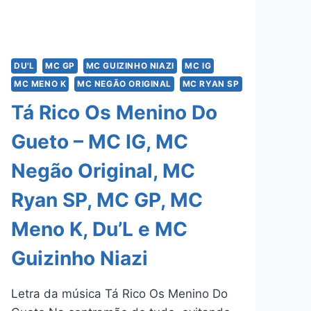
DU'L
MC GP
MC GUIZINHO NIAZI
MC IG
MC MENO K
MC NEGÃO ORIGINAL
MC RYAN SP
Tá Rico Os Menino Do
Gueto – MC IG, MC
Negão Original, MC
Ryan SP, MC GP, MC
Meno K, Du’L e MC
Guizinho Niazi
Letra da música Tá Rico Os Menino Do