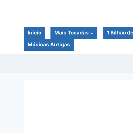
Pular
para
o
Conteúdo
Início
Mais Tocadas
1 Bilhão d
Músicas Antigas