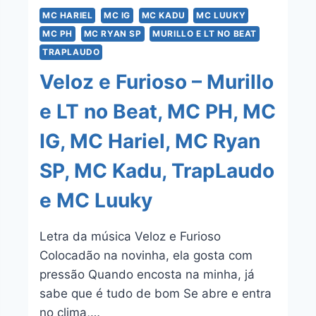
MC HARIEL
MC IG
MC KADU
MC LUUKY
MC PH
MC RYAN SP
MURILLO E LT NO BEAT
TRAPLAUDO
Veloz e Furioso – Murillo
e LT no Beat, MC PH, MC
IG, MC Hariel, MC Ryan
SP, MC Kadu, TrapLaudo
e MC Luuky
Letra da música Veloz e Furioso
Colocadão na novinha, ela gosta com
pressão Quando encosta na minha, já
sabe que é tudo de bom Se abre e entra
no clima,…