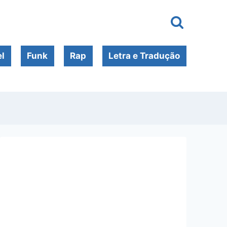
l
Funk
Rap
Letra e Tradução