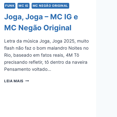
GP,
FUNK
MC IG
MC NEGÃO ORIGINAL
MC
MENO
Joga, Joga – MC IG e
K,
DU’L
MC Negão Original
E
MC
Letra da música Joga, Joga 2025, muito
GUIZINHO
NIAZI
flash não faz o bom malandro Noites no
Rio, baseado em fatos reais, 4M Tô
precisando refletir, tô dentro da naveira
Pensamento voltado…
JOGA,
LEIA MAIS
JOGA
–
MC
IG
E
MC