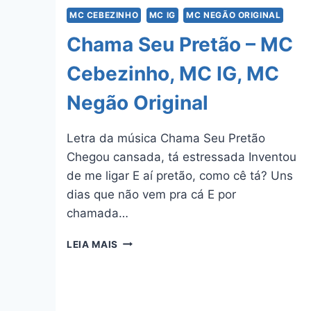
MC CEBEZINHO
MC IG
MC NEGÃO ORIGINAL
Chama Seu Pretão – MC
Cebezinho, MC IG, MC
Negão Original
Letra da música Chama Seu Pretão
Chegou cansada, tá estressada Inventou
de me ligar E aí pretão, como cê tá? Uns
dias que não vem pra cá E por
chamada…
CHAMA
LEIA MAIS
SEU
PRETÃO
–
MC