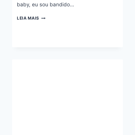
baby, eu sou bandido…
NÃO
LEIA MAIS
VOU
ME
COMPROMETER
–
MC
IG,
MC
LELE
JP,
MC
CEBEZINHO
E
MC
RYAN
SP