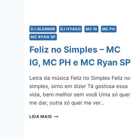
DJ GLENNER
DJ HYAGO
MC IG
MC PH
MC RYAN SP
Feliz no Simples – MC
IG, MC PH e MC Ryan SP
Letra da música Feliz no Simples Feliz no
simples, sinto em dizer Tá gostosa essa
vida, bem melhor sem você Uma só quer
me dar, outra só quer me ver…
FELIZ
LEIA MAIS
NO
SIMPLES
–