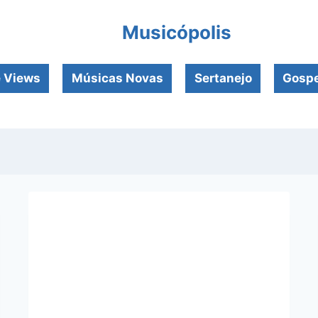
Musicópolis
e Views
Músicas Novas
Sertanejo
Gospe