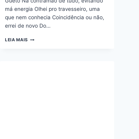
Gueto Na contramão de tudo, evitando
má energia Olhei pro travesseiro, uma
que nem conhecia Coincidência ou não,
errei de novo Do…
TÁ
LEIA MAIS
RICO
OS
MENINO
DO
GUETO
–
MC
IG,
MC
NEGÃO
ORIGINAL,
MC
RYAN
SP,
MC