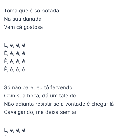
Toma que é só botada
Na sua danada
Vem cá gostosa
Ê, ê, ê, ê
Ê, ê, ê, ê
Ê, ê, ê, ê
Ê, ê, ê, ê
Só não pare, eu tô fervendo
Com sua boca, dá um talento
Não adianta resistir se a vontade é chegar lá
Cavalgando, me deixa sem ar
Ê, ê, ê, ê