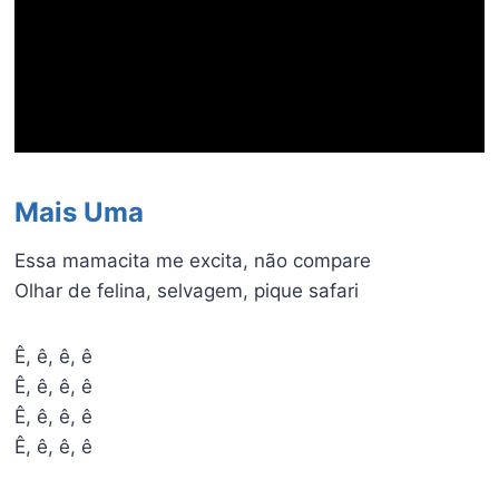
Mais Uma
Essa mamacita me excita, não compare
Olhar de felina, selvagem, pique safari
Ê, ê, ê, ê
Ê, ê, ê, ê
Ê, ê, ê, ê
Ê, ê, ê, ê