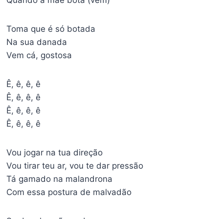
Quando a mãe bota (vem)
Toma que é só botada
Na sua danada
Vem cá, gostosa
Ê, ê, ê, ê
Ê, ê, ê, ê
Ê, ê, ê, ê
Ê, ê, ê, ê
Vou jogar na tua direção
Vou tirar teu ar, vou te dar pressão
Tá gamado na malandrona
Com essa postura de malvadão