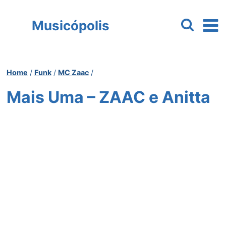
Pular
para
Musicópolis
o
Conteúdo
Home
/
Funk
/
MC Zaac
/
Mais Uma – ZAAC e Anitta