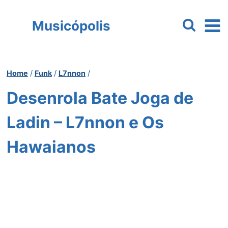
Pular
para
Musicópolis
o
Conteúdo
Home
/
Funk
/
L7nnon
/
Desenrola Bate Joga de
Ladin – L7nnon e Os
Hawaianos