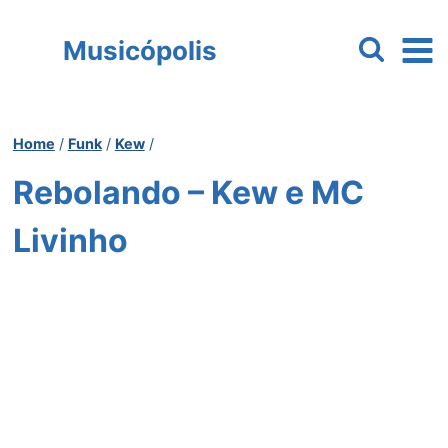
Pular
para
Musicópolis
o
Conteúdo
Home
/
Funk
/
Kew
/
Rebolando – Kew e MC
Livinho