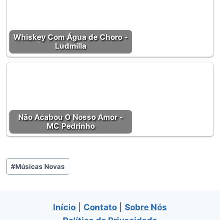
Whiskey Com Água de Choro -
Ludmilla
Não Acabou O Nosso Amor -
MC Pedrinho
Tags
#
Músicas Novas
do
Post:
Início
|
Contato
|
Sobre Nós