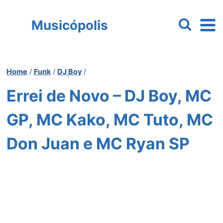
Pular
para
Musicópolis
o
Conteúdo
Home
/
Funk
/
DJ Boy
/
Errei de Novo – DJ Boy, MC
GP, MC Kako, MC Tuto, MC
Don Juan e MC Ryan SP