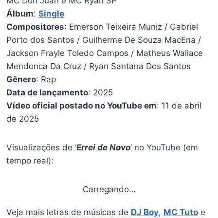
MC Don Juan e MC Ryan SP
Álbum
:
Single
Compositores
: Emerson Teixeira Muniz / Gabriel
Porto dos Santos / Guilherme De Souza MacEna /
Jackson Frayle Toledo Campos / Matheus Wallace
Mendonca Da Cruz / Ryan Santana Dos Santos
Gênero
: Rap
Data de lançamento
: 2025
Vídeo oficial postado no YouTube em
: 11 de abril
de 2025
Visualizações de ‘
Errei de Novo
‘ no YouTube (em
tempo real):
Carregando…
Veja mais letras de músicas de
DJ Boy
,
MC Tuto
e