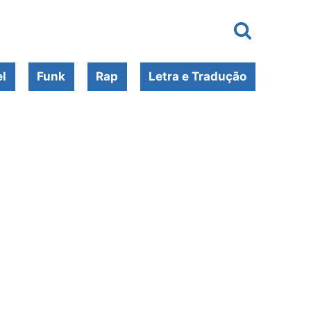
l
Funk
Rap
Letra e Tradução