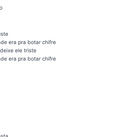
o
iste
de era pra botar chifre
deixe ele triste
de era pra botar chifre
esta