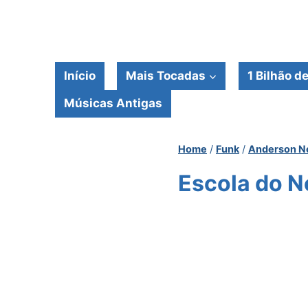
Pular
para
o
Conteúdo
Início
Mais Tocadas
1 Bilhão d
Músicas Antigas
Home
/
Funk
/
Anderson Ne
Escola do Ne