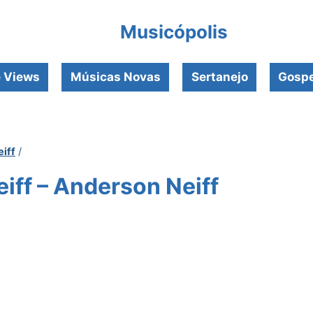
Musicópolis
e Views
Músicas Novas
Sertanejo
Gospe
iff
/
iff – Anderson Neiff