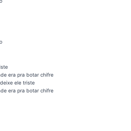
o
o
iste
de era pra botar chifre
deixe ele triste
de era pra botar chifre